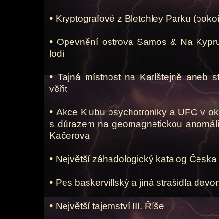
•
Kryptografové z Bletchley Parku (pokoř
•
Opevnění ostrova Samos & Na Kypru o
lodi
•
Tajná místnost na Karlštejně aneb s
věřit
•
Akce Klubu psychotroniky a UFO v o
s důrazem na geomagnetickou anomálii
Kačerova
•
Největší záhadologický katalog Česka 
•
Pes baskervillský a jiná strašidla devo
•
Největší tajemství III. Říše