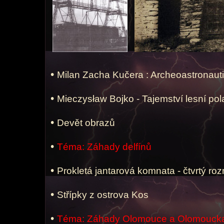
•
Milan Zacha Kučera : Archeoastronauti
•
Mieczysław Bojko - Tajemství lesní po
•
Devět obrazů
•
Téma: Záhady delfínů
•
Prokletá jantarová komnata - čtvrtý ro
•
Střípky z ostrova Kos
•
Téma: Záhady Olomouce a Olomouck