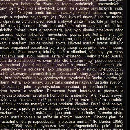
nesčetným bohatstvím životních forem vzdušných, pozemských i
íny" zemřelých lidí i uhynulých zvířat, ale i útvary psychických hnutí,
ů . . . S některými těmito formami navazují kontakt spiritisté, mágové,
magie a zejména psychurgie (v.). Tyto živoucí útvary-fluida se mohou
 ulpívat na určitých předmětech a obývat určitá místa, kde jim byl dán
ektů a trvalých emocí. Proto jsou astrálními silami nasycena místa, kde
tického (místa vražd a sebevražd), kde bylo dlouho prožíváno něco
asárna, obydlí lakomců, nevěstince, popraviště). Astrální síly, jak
tahují místa, kde byla prolita krev a sperma, neboť obě tyto lidské „šťávy"
em s astrálem, jsouce nositeli života. Některé astrální bytosti usilují o
může propadnout posedlosti (v.), a signalizují svou přítomnost hřmotem,
 a jinak. Sukkubové a inkuby, upíři a vlkodlaci, všechny tyto zjevy
mantismu mají svou reálnou astrální existenci . Velký znalec Astrálu
slav de Guaita podal ve svém díle Klíč k černé magii podrobnou studii
ž spatřoval „hrozný souboj" sil „světla" a „temna". Označil astrál jako
h Satanových" a současně jako „planoucí meč v rukou Cherubových",
 astrál „všetvarým a proměnitelným působcem", který je „sám Satan, když
, brzo opět světlo slávy vyvolených a mystické tělo Ducha svatého, je-
lami". Astrál jako mocný, univerzální činitel je nazýván „astrální světlo" .
eré zahrnuje jeho psychofyzickou konstituci, je prostřed­níkem mezi
kou bytostí a astrálem. Přirozenou formu interakce tu představuje
 je často odrazem astrálních komunikací a interakcí. Ale i každým svým
ověk v astrálu larvu, k níž je poután a jíž se váže k dalším astrálním
u afinitu k tomuto metafyzickému produktu člověka. Další silně pojivou
t člověka, a proto je sexuální magie výhradně operací v astrálu. Sen a
 vazbami člověka a astrálu, a jsou proto i prostředky řízeného styku
ování astrálního těla se může dít různými metodami. Obecně platí, že
 astrálního těla je napodobováním procesu umírání" (F. Bardon 1956).
rake (1984) vytvořil hypotézu tzv. „morfogenetického pole", která