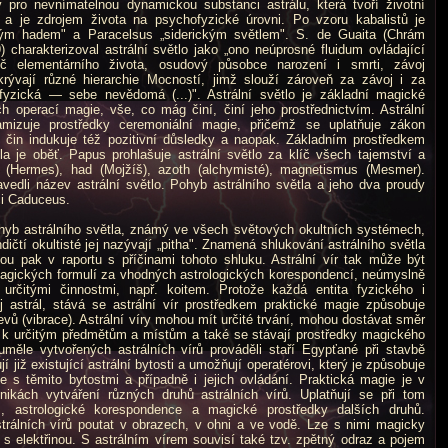
o nevnímatelnou dynamickou substanci astrálu, která tvoří životní
tí a je zdrojem života na psychofyzické úrovni. Po vzoru kabalistů je
kým hadem" a Paracelsus „siderickým světlem". S. de Guaita (Chrám
 charakterizoval astrální světlo jako „ono neúprosné fluidum ovládající
č elementárního života, osudový působce narození i smrti, závoj
rývají různé hierarchie Mocností, jimž slouží zároveň za závoj i za
rfyzická — sebe nevědomá (...)". Astrální světlo je základní magické
h operací magie, vše, co mág činí, činí jeho prostřednictvím. Astrální
mizuje prostředky ceremoniální magie, přičemž se uplatňuje zákon
 čin indukuje též pozitivní důsledky a naopak. Základním prostředkem
la je oběť. Papus prohlašuje astrální světlo za klíč všech tajemství a
 (Hermes), had (Mojžíš), azoth (alchymisté), magnetismus (Mesmer).
avedli název astrální světlo. Pohyb astrálního světla a jeho dva proudy
či Caduceus.
yb astrálního světla, známý ve všech světových okultních systémech,
ndičtí okultisté jej nazývají „pitha". Znamená shlukování astrálního světla
sou pak v raportu s příčinami tohoto shluku. Astrální vír tak může být
agických formulí za vhodných astrologických korespondencí, neúmyslně
určitými činnostmi, např. koitem. Protože každá entita fyzického i
astrál, stává se astrální vír prostředkem praktické magie způsobuje
evů (vibrace). Astrální víry mohou mít určité trvání, mohou dostávat směr
 k určitým předmětům a místům a také se stávají prostředky magického
měle vytvořených astrálních vírů prováděli staří Egypťané při stavbě
ují již existující astrální bytosti a umožňují operatérovi, který je způsobuje
e s těmito bytostmi a případně i jejich ovládání. Praktická magie je v
ikách vytváření různých druhů astrálních vírů. Uplatňují se při tom
s, astrologické korespondence a magické prostředky dalších druhů.
strálních vírů poutat v obrazech, v ohni a ve vodě. Lze s nimi magicky
 s elektřinou. S astrálním vírem souvisí také tzv. zpětný odraz a pojem