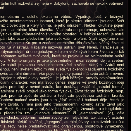
startin kult rozkvétal zejména v Babylónu; zachovalo se několik votivních
ně.
rmetismu a celého okultismu vůbec. Vyjadřuje totiž v běžných
ěta nevnímatelnou substanci, která je skrytou dimenzí jsoucna. Svět
mž člověk žije a který vnímá, je jeho odrazem. Někteří okultisté pojem
jí jen s astrálním tělem člověka. V astrálu se preformuje, uchovává, ale
zické dění vnímatelného životního prostředí. V indické teosofii je astrál
án také úzce především jako svět vášní a přání. Staří Egypťané znali
i hlavně pojmu Ka pro o-značení astrálního těla člověka: věčný život si
hoto Ka v astrálu. Kabalisté nazývají astrální svět Neřeš, Paracelsus jej
 je dynamickým či energetickým zdrojem veškerých forem života a je tak
zervoárem veškeré tvořivosti, která se projevuje ve vnímatelném světě
vory. V tomto smyslu je také prostředníkem mezi světem idejí a světem
, že astrál je vazbou mezi principem věcí a věcmi samými. Astrál není
ajinou, není světem ležícím vně světa fyzického: každá entita fyzického
svou astrální dimenzi; vše psychofyzicky jsoucí má svou astrální rovinu.
ě spojen s věcmi a jevy samými, je jejich běžnými smysly nevnímatelnou
ediární charakter: vše má svou genezi nejprve ve světě božských idejí
egativ promítají v rovině astrálu, kde dostávají zvláštní „astrální formu",
telném světě projeví jako forma fyzická. Život těchto fyzických, resp.
pak promítá zpět do astrálu a tvoří zde pověstnou „astrální kroniku
působem nadané osoby jsou s to „číst" minulé i budoucí děje. Astrál je
em života, v něm jsou jeho transcendentní kořeny; astrál život jako
. Podle Papuse je astrál zabydlen „fluidy", tj. živoucími a inteligibilními
 především tzv. „duchové elementů" či „elementálové" (v.), dále
psy-chické, vědomím nadané zbytky zemřelých lidí, tzv. „larvy", astrální
lidských afektů a vášní, „égregory", astrální útvary kolektivních kultů a
vět si tedy nelze představovat jako ohraničenou, prostorově vymezenou
atelnou dimenzi všeho jsoucího, která je fenomentálně diferencovaná jako