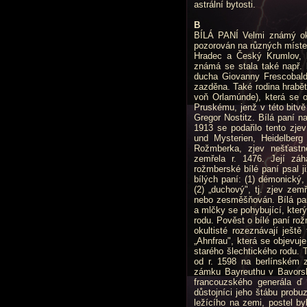
astrální bytosti.
B
BÍLÁ PANÍ Velmi známý oku
pozorován na různých míste
Hradec a Český Krumlov, 
známá se stala také např. 
ducha Giovanny Frescobald
zazděna. Také rodina hrabě
voň Orlamúnde), která se ob
Pruskému, jenž v této bitvě
Gregor Nostitz. Bílá paní na
1913 se podařilo tento zje
und Mysterien, Heidelberg 
Rožmberka, zjev nešťastně
zemřela r. 1476. Její zá
rožmberské bí­lé paní psal j
bílých paní: (1) démonický,
(2) „duchový", tj. zjev ze
nebo zesměšňován. Bílá paní
a mlčky se pohybující, kter
rodu. Pověst o bílé paní ro
okultisté rozeznávají ještě
„Ahnfrau", která se objevuj
starého šlechtického rodu. 
od r. 1598 na berlínském 
zámku Bayreuthu v Bavorsku
francouzského generála ď
důstojníci jeho štábu probu
ležícího na zemi, postel b