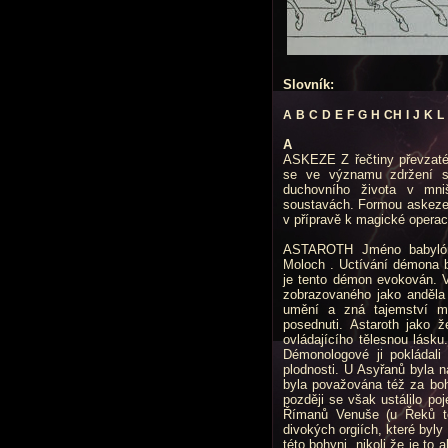
Slovník:
A
B
C
D
E
F
G
H
CH
I
J
K
L
A
ASKEZE Z řečtiny převzaté 
se ve významu zdržení se
duchovního života v mni
soustavách. Formou askeze 
v přípravě k magické operac
ASTAROTH Jméno babylóns
Moloch . Uctívání démona b
je tento démon evokován. 
zobrazovaného jako anděla
umění a zná tajemství min
posednuti. Astaroth jako
ovládajícího tělesnou lásk
Démonologové ji pokládali 
plodnosti. U Asyřanů byla 
byla považována též za boh
později se však ustálilo poj
Římanů Venuše (u Řeků též
divokých orgiích, které byly
této bohyni, nikoli že je to