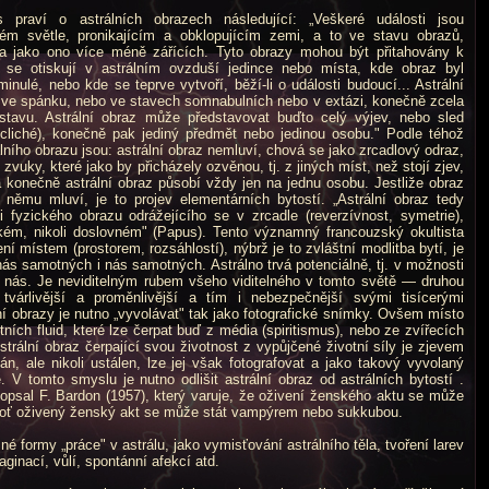
aví o astrálních obrazech následující: „Veškeré události jsou
m světle, pronikajícím a obklopujícím zemi, a to ve stavu obrazů,
 a jako ono více méně zářících. Tyto obrazy mohou být přitahovány k
 se otiskují v astrálním ovzduší jedince nebo místa, kde obraz byl
 minulé, nebo kde se teprve vytvoří, běží-li o události budoucí... Astrální
 ve spánku, nebo ve stavech somnabulních nebo v extázi, konečně zcela
stavu. Astrální obraz může představovat buďto celý výjev, nebo sled
 cliché), konečně pak jediný předmět nebo jedinou osobu." Podle téhož
lního obrazu jsou: astrální obraz nemluví, chová se jako zrcadlový odraz,
zvuky, které jako by přicházely ozvěnou, tj. z jiných míst, než stojí zjev,
 konečně astrální obraz působí vždy jen na jednu osobu. Jestliže obraz
 němu mluví, je to pro­jev elementárních bytostí. „Astrální obraz tedy
i fyzického obrazu odrážejícího se v zrcadle (reverzívnost, symetrie),
ém, nikoli doslovném" (Papus). Tento významný francouzský okultista
ní místem (prostorem, rozsáhlostí), nýbrž je to zvláštní modlitba bytí, je
s samotných i nás samotných. Astrálno trvá potenciálně, tj. v možnosti
n nás. Je neviditelným rubem všeho viditelného v tomto světě — druhou
 tvárlivější a proměnlivější a tím i nebezpečnější svými tisícerými
í obrazy je nutno „vyvolávat" tak jako fotografické snímky. Ovšem místo
tních fluid, které lze čerpat buď z média (spiritismus), nebo ze zvířecích
 Astrální obraz čerpající svou životnost z vypůjčené životní síly je zjevem
, ale nikoli ustálen, lze jej však fotografovat a jako takový vyvolaný
ě. V tomto smyslu je nutno odlišit astrální obraz od astrálních bytostí .
opsal F. Bardon (1957), který varuje, že oživení ženského aktu se může
boť oživený ženský akt se může stát vampýrem nebo sukkubou.
rmy „práce" v astrálu, jako vymisťování astrálního těla, tvoření larev
aginací, vůlí, spontánní afekcí atd.