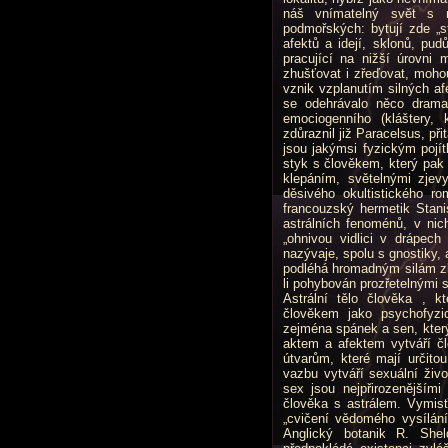
náš vnímatelný svět s 
podmořských: bytují zde „st
afektů a idejí, sklonů, pud
pracující na nižší úrovni 
zhušťovat i zřeďovat, mohou
vznik vzplanutím silných af
se odehrávalo něco drama
emociogenního (kláštery, k
zdůraznil již Paracelsus, při
jsou jakýmsi fyzickým pojítk
styk s člověkem, který pak 
klepáním, světelnými zjevy
děsivého okultistického ro
francouzský hermetik Stani
astrálních fenoménů, v nich
„ohnivou vidlici v drápec
nazývaje, spolu s gnostiky,
podléhá hromadným silám zla
li pohybován prozřetelnými si
Astrální tělo člověka , kt
člověkem jako psychofyzic
zejména spánek a sen, který
aktem a afektem vytváří čl
útvarům, které mají určito
vazbu vytváří sexuální živo
sex jsou nejpřirozenějšími
člověka s astrálem. Vymisť
„cvičení vědomého vysílání
Anglický botanik R. Sheld