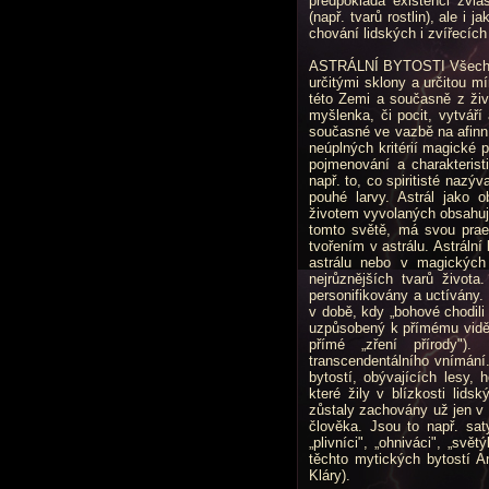
předpokládá existenci zvlá
(např. tvarů rostlin), ale i
chování lidských i zvířecích
ASTRÁLNÍ BYTOSTI Všechny a
určitými sklony a určitou m
této Zemi a současně z živo
myšlenka, či pocit, vytváří 
současné ve vazbě na afinní a
neúplných kritérií magické 
pojmenování a charakterist
např. to, co spiritisté naz
pouhé larvy. Astrál jako 
životem vyvolaných obsahuje 
tomto světě, má svou praex
tvořením v astrálu. Astrální
astrálu nebo v magických 
nejrůznějších tvarů života
personifikovány a uctívány.
v době, kdy „bohové chodil
uzpůsobený k přímému vidění
přímé „zření přírody").
transcendentálního vnímání
bytostí, obývajících lesy, 
které žily v blízkosti lids
zůstaly zachovány už jen v
člověka. Jsou to např. sat
„plivníci", „ohniváci", „svě
těchto mytických bytostí A
Kláry).