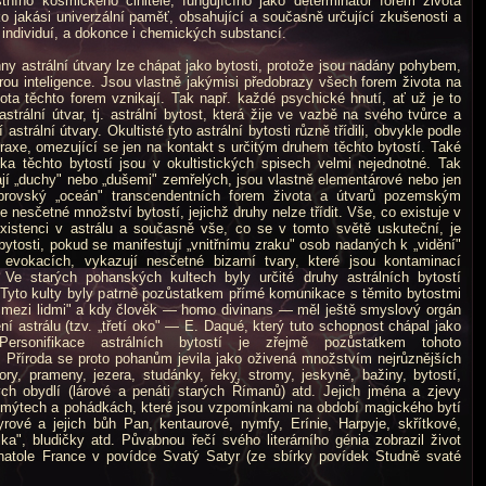
štního kosmického činitele, fungujícího jako determinátor forem života
 jako jakási univerzální paměť, obsahující a současně určující zkušenosti a
 individuí, a dokonce i chemických substancí.
strální útvary lze chápat jako bytosti, protože jsou nadány pohybem,
írou inteligence. Jsou vlastně jakýmisi předobrazy všech forem života na
ta těchto forem vznikají. Tak např. každé psychické hnutí, ať už je to
astrální útvar, tj. astrální bytost, která ži­je ve vazbě na svého tvůrce a
strální útvary. Okultisté tyto astrální bytosti různě třídili, obvykle podle
praxe, omezující se jen na kontakt s určitým dru­hem těchto bytostí. Také
ika těchto bytostí jsou v okultistických spisech velmi nejednotné. Tak
ývají „duchy" nebo „dušemi" zemřelých, jsou vlastně elementárové nebo jen
obrovský „oceán" transcendentních forem života a útvarů pozemským
nesčetné množství bytostí, jejichž druhy nelze třídit. Vše, co existuje v
istenci v astrálu a současně vše, co se v tomto světě uskuteční, je
 bytosti, pokud se manifestují „vnitřnímu zraku" osob nadaných k „vidění"
evokacích, vykazují nesčetné bizarní tvary, které jsou kontaminací
. Ve starých pohanských kultech byly určité druhy astrálních bytostí
 Tyto kulty byly patrně pozůstatkem přímé komunikace s těmito bytostmi
i mezi lidmi" a kdy člověk — homo divinans — měl ještě smyslový orgán
 astrálu (tzv. „třetí oko" — E. Daqué, který tuto schopnost chápal jako
 Personifikace astrálních bytostí je zřejmě pozůstatkem tohoto
. Příroda se proto pohanům jevila jako oživená množstvím nejrůznějších
hory, prameny, jezera, studánky, řeky, stromy, jeskyně, bažiny, bytostí,
kých obydlí (lárové a penáti starých Římanů) atd. Jejich jména a zjevy
 mýtech a pohádkách, které jsou vzpomínkami na období magického bytí
yrové a jejich bůh Pan, kentaurové, nymfy, Erínie, Harpyje, skřítkové,
týlka", bludičky atd. Půvabnou řečí svého literárního génia zobrazil život
natole France v povídce Svatý Satyr (ze sbírky povídek Studně svaté