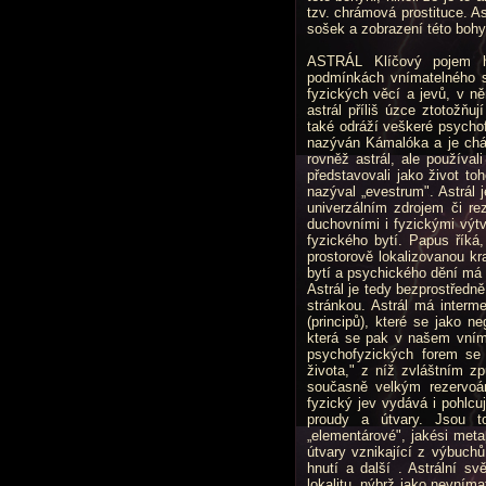
tzv. chrámová prostituce. A
sošek a zobrazení této bohy
ASTRÁL Klíčový pojem he
podmínkách vnímatelného sv
fyzických věcí a jevů, v ně
astrál příliš úzce ztotožňu
také odráží veškeré psychofy
nazýván Kámalóka a je cháp
rovněž astrál, ale používal
představovali jako život to
nazýval „evestrum". Astrál
univerzálním zdrojem či re
duchovními i fyzickými výt
fyzického bytí. Papus říká
prostorově lokalizovanou kr
bytí a psychického dění má 
Astrál je tedy bezprostředn
stránkou. Astrál má interm
(principů), kte­ré se jako n
která se pak v našem vníma
psychofyzických forem se 
života," z níž zvláštním z
současně velkým rezervoár
fyzický jev vydává i pohlcuje
proudy a útvary. Jsou to
„elementárové", jakési meta
útvary vznikající z výbuchů 
hnutí a další . Astrální s
lokalitu, nýbrž jako nevním