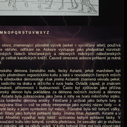
M
N
O
P
Q
R
S
T
U
V
W
X
Y
Z
slovo, znamenající původně výcvik (asket = vycvičený atlet); používá
 něčeho, odříkání se. Askeze vystupuje jako předpoklad rozvinutí
šských řádech křesťanských a některých indických náboženských
je celibát katolických kněží. Časově omezená askeze pohlavní je nutná
i.
kého démona ženského rodu, řecky Astarté, jehož manželem byl
ylo předmětem orgiastického kultu a také v novodobých černých mších
Ve středověké démonologii však jméno Astaroth znamená vévodu pekel,
 sedícího na draku a držícího v ruce hada. Ovládá západ, je znalcem
ulosti, přítomnosti i budoucnosti. Často byl zjišťován jako příčina
 ženský démon byla pokládána za démona nočních rozkoší a démona
u. Astarté byla zobrazována jako žena s rohy ve tvaru měsíčního srpku.
za lunárního démona erotiky. Féničané ji uctívali jako bohyni luny a
nazývána Ištar — což se někdy interpretuje jako syrský název ísidy — a
yni lásky a jejím symbolem byl měsíc. Původně byla též bohyní války,
etí Ištary jako bohyně pohlavní lásky. Jména Ištar, Astaroth, Astarté a u
 Afrodíté) vyjadřují tedy totéž: uctívanou bohyni pohlavní lásky. V
 součástí kultu této bohyně, vznikla představa, že sexuální akt je službou
 akt sakrální, jak se někdy uvádí. V kultu bohyně Ištar má svůj původ také