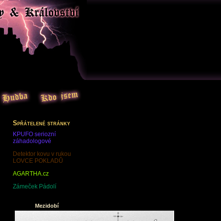
Spřátelené stránky
KPUFO seriozní
záhadologové
Detektor kovu v rukou
LOVCE POKLADŮ
AGARTHA.cz
Zámeček Pádolí
Mezidobí