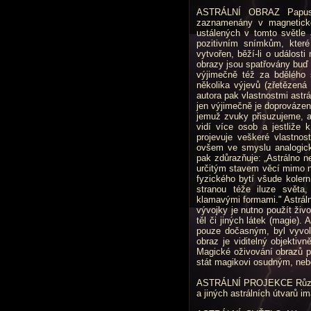
ASTRÁLNÍ OBRAZ Papus pr
zaznamenány v magnetické
ustálených v tomto světle
pozitivním snímkům, které
vytvořen, běží-li o události
obrazy jsou spatřovány buď
výjimečně též za bdělého 
několika výjevů (zřetězená
autora pak vlastnostmi astrá
jen výjimečně je doprovázen 
jemuž zvuky přisuzujeme, a
vidí více osob a jestliže k
projevuje veškeré vlastnost
ovšem ve smyslu analogick
pak zdůrazňuje: „Astrálno ne
určitým stavem věcí mimo ná
fyzického bytí všude koler
stranou téže iluze světa,
klamavými formami." Astráln
vývojky je nutno použít živo
těl či jiných látek (magie).
pouze dočasným, byl vyvolán
obraz je viditelný objektivn
Magické oživování obrazů p
stát magikovi osudným, ne
ASTRÁLNÍ PROJEKCE Různé fo
a jiných astrálních útvarů im