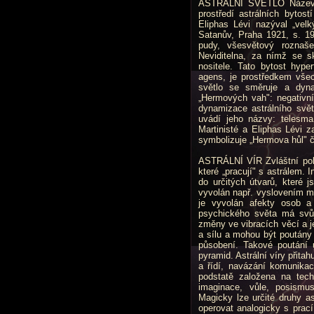
ASTRÁLNÍ SVĚTLO Název pr
prostředí astrálních bytos
Eliphas Lévi nazýval „vel
Satanův, Praha 1921, s. 19)
pudy, všesvětový roznaše
Neviditelna, za nímž se sk
nositele. Tato bytost hype
agens, je prostředkem všec
světlo se směruje a dyna
„Hermových vah": negativní
dynamizace astrálního svět
uvádí jeho názvy: telesma
Martinisté a Eliphas Lévi z
symbolizuje „Hermova hůl" 
ASTRÁLNÍ VÍR Zvláštní poh
které „pracují" s astrálem. I
do určitých útvarů, které j
vyvolán např. vyslovením m
je vyvolán afekty osob a 
psychického světa má svůj 
změny ve vibracích věcí a j
a sílu a mohou být poutány
působení. Takové poutání u
pyramid. Astrální víry přitah
a řídí, navázání komunikac
podstatě založena na techn
imaginace, vůle, posismu
Magicky lze určité druhy a
operovat analogicky s prací