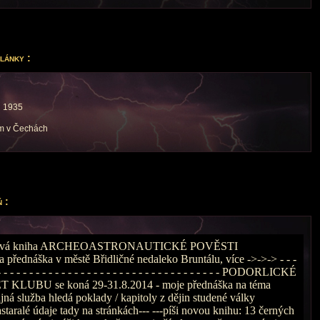
lánky :
u 1935
rám v Čechách
 :