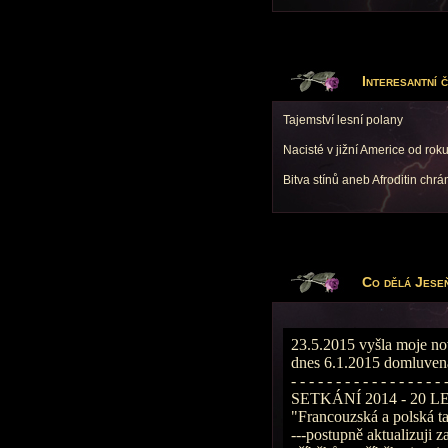
Interesantní č
Tajemství lesní polany
Nacisté v jižní Americe od rok
Bitva stínů aneb Afroditin ch
Co dělá Jeseň