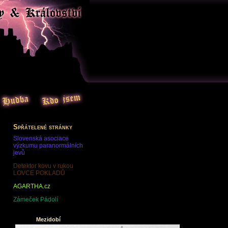
Spřátelené stránky
Slovenská asociace
výzkumu paranormálních
jevů
Detektor kovu v rukou
LOVCE POKLADŮ
AGARTHA.cz
Zámeček Pádolí
Mezidobí