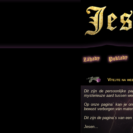
Vítejte na we
Dit zijn de persoonlijke p
mysterieuze aard tussen wet
Op onze pagina´ kan je o
bewust verborgen van materi
Dit zijn de pagina´s van een 
Jesen…